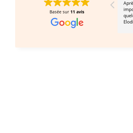
Aprè
impo
Basée sur
11 avis
quel
Elod
très
conf
séan
beau
sere
aidé
n'av
boul
reco
expé
vrai
saur
dém