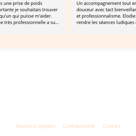
s une prise de poids
Un accompagnement tout e
rtante je souhaitais trouver
douceur avec tact bienveilla
qu'un qui puisse m'aider.
et professionnalisme. Elodie 
ie très professionnelle a su
rendre les séances ludiques 
 rapidement me mettre en
apaisantes. Je recommande 
iance . Dès la première
yeux fermés Elodie avec qui
ce je me suis santie
vous pouvez avoir confiance
coup plus calme plus
vous laissez porter.
ine ce qui m'a beaucoup
 à gérer mes fringales . Je
ais plus de crises de
imie comme avant. Je vous
mmande vivement cette
rience avec Elodie. C'est
ment une belle personne qui
a vous aider dans votre
arche.
Mentions Légales
Confidentialité
Contact