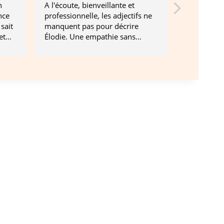
n
A l'écoute, bienveillante et
Super acc
nce
professionnelle, les adjectifs ne
énergie d
sait
manquent pas pour décrire
et
Élodie. Une empathie sans
les
pareille et une absence de
jugement ont toujours
 et
accompagnés nos séances. Je lui
dois beaucoup. Un grand merci
et une grande recommandation
pour cette thérapeute
extraordinaire.