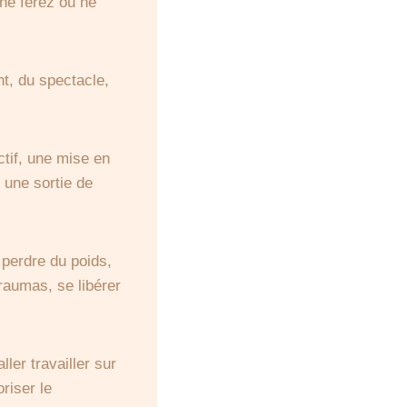
ne ferez ou ne
t, du spectacle,
ctif, une mise en
 une sortie de
perdre du poids,
traumas, se libérer
ler travailler sur
riser le