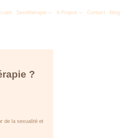
cueil
Sexothérapie
A Propos
Contact
Blog
érapie ?
 de la sexualité et