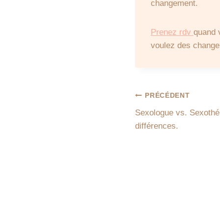
changement.
Prenez rdv
quand 
voulez des changem
Navigation
PRÉCÉDENT
Sexologue vs. Sexothér
de
différences.
l’article