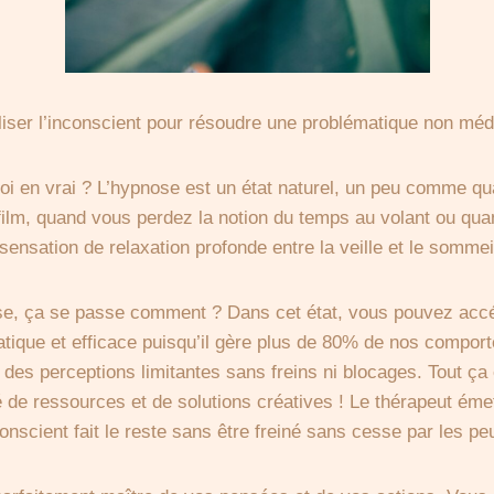
iliser l’inconscient pour résoudre une problématique non méd
i en vrai ? L’hypnose est un état naturel, un peu comme q
film, quand vous perdez la notion du temps au volant ou qu
 sensation de relaxation profonde entre la veille et le sommei
se, ça se passe comment ? Dans cet état, vous pouvez accéd
ratique et efficace puisqu’il gère plus de 80% de nos compor
 des perceptions limitantes sans freins ni blocages. Tout ça
ité de ressources et de solutions créatives ! Le thérapeut ém
onscient fait le reste sans être freiné sans cesse par les pe